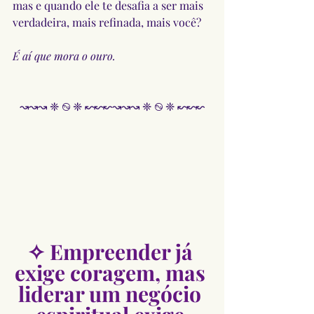
mas e quando ele te desafia a ser mais 
verdadeira, mais refinada, mais você?
É aí que mora o ouro.
↝↝↝ ❈ ࿊ ❈ ↜↜↜↝↝↝ ❈ ࿊ ❈ ↜↜↜
✧ Empreender já 
exige coragem, mas 
liderar um negócio 