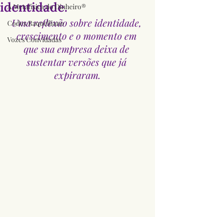
identidade.
A Metafísica do Dinheiro®
Uma reflexão sobre identidade, 
Codex Raquelliano
crescimento e o momento em 
Vozes Convidadas
que sua empresa deixa de 
sustentar versões que já 
expiraram.