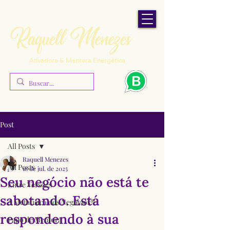
Raquell Menezes
Ativadora & Mentora Energética
Post
All Posts
Raquell Menezes
All Posts
18 de jul. de 2025
Seu negócio não está te
Entre Versões
sabotando. Está
A Metafísica dos Negócios®
respondendo à sua
Papo de Mentora