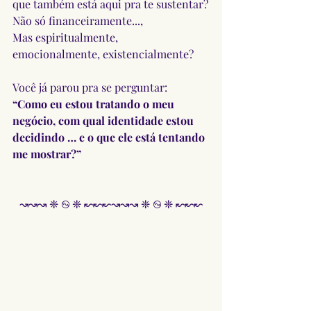
que também está aqui pra te sustentar?
Não só financeiramente...,
Mas espiritualmente, 
emocionalmente, existencialmente?
Você já parou pra se perguntar:
“Como eu estou tratando o meu 
negócio, com qual identidade estou 
decidindo … e o que ele está tentando 
me mostrar?”
↝↝↝ ❈ ࿊ ❈ ↜↜↜↝↝↝ ❈ ࿊ ❈ ↜↜↜