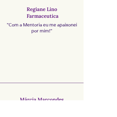
Regiane Lino
Farmaceutica
"Com a Mentoria eu me apaixonei
por mim!"
Márcia Marcondes
"Com a Metafísica do Dinheiro eu
paguei dívidas, emagreci e aprendi