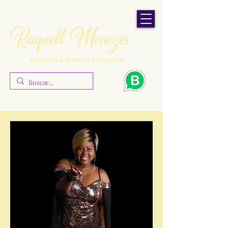
Raquell Menezes
Ativadora & Mentora Energética