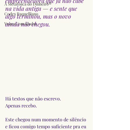
empreendedora que já não cabe 
A Metafísica do Dinheiro®
na vida antiga — e sente que 
Codex Raquelliano
algo terminou, mas o novo 
ainda não chegou.
Vozes Convidadas
Há textos que não escrevo.
Apenas recebo.
Este chegou num momento de silêncio 
e ficou comigo tempo suficiente pra eu 