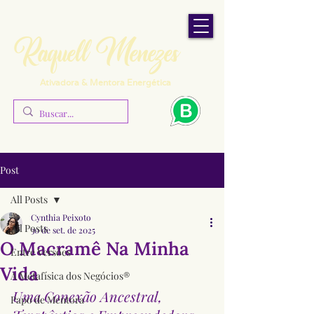
Raquell Menezes
Ativadora & Mentora Energética
Post
All Posts
Cynthia Peixoto
All Posts
30 de set. de 2025
O Macramê Na Minha
Entre Versões
Vida
A Metafísica dos Negócios®
Uma Conexão Ancestral, 
Papo de Mentora